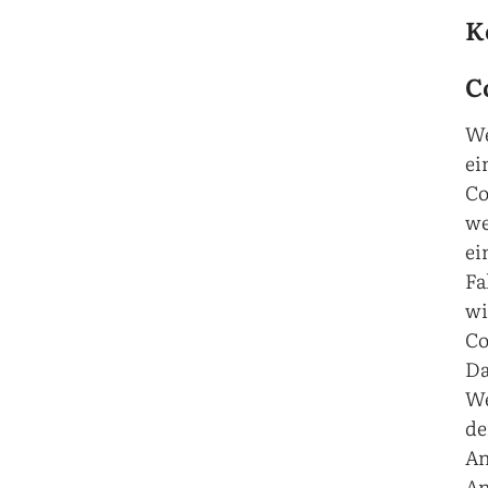
K
C
We
ei
Co
we
ei
Fa
wi
Co
Da
We
de
An
An