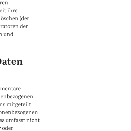
hren
it ihre
löschen (der
ratoren der
en und
Daten
mmentare
onenbezogenen
ns mitgeteilt
rsonenbezogenen
es umfasst nicht
r oder