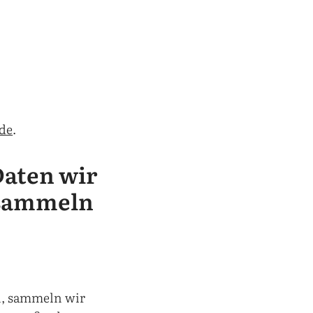
.de
.
aten wir
 sammeln
n, sammeln wir