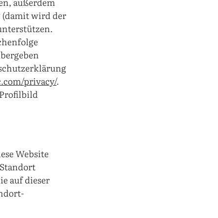
den, außerdem
 (damit wird der
unterstützen.
chenfolge
 übergeben
nschutzerklärung
c.com/privacy/
.
rofilbild
iese Website
-Standort
e auf dieser
ndort-