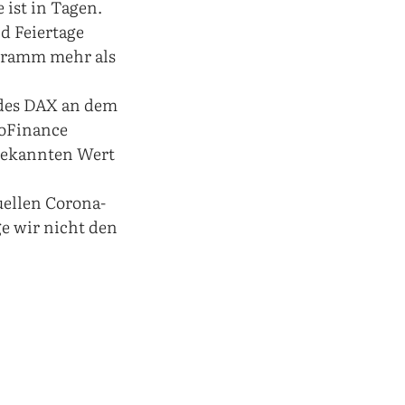
 ist in Tagen.
d Feiertage
gramm mehr als
 des DAX an dem
ooFinance
 bekannten Wert
uellen Corona-
ge wir nicht den