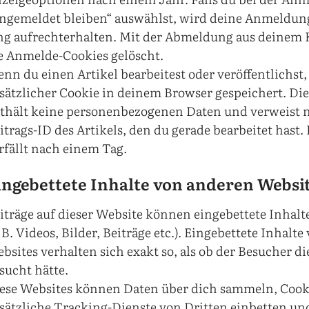
ngemeldet bleiben“ auswählst, wird deine Anmeldu
ng aufrechterhalten. Mit der Abmeldung aus deinem
e Anmelde-Cookies gelöscht.
nn du einen Artikel bearbeitest oder veröffentlichst,
sätzlicher Cookie in deinem Browser gespeichert. Di
thält keine personenbezogenen Daten und verweist n
itrags-ID des Artikels, den du gerade bearbeitet hast.
rfällt nach einem Tag.
ingebettete Inhalte von anderen Websi
iträge auf dieser Website können eingebettete Inhalt
. B. Videos, Bilder, Beiträge etc.). Eingebettete Inhalt
bsites verhalten sich exakt so, als ob der Besucher d
sucht hätte.
ese Websites können Daten über dich sammeln, Cook
sätzliche Tracking-Dienste von Dritten einbetten un