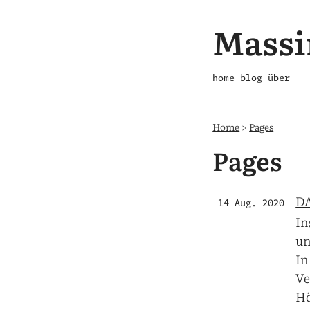
Massi
home
blog
über
Home
>
Pages
Pages
DA
14 Aug. 2020
In
un
In
Ve
Hö