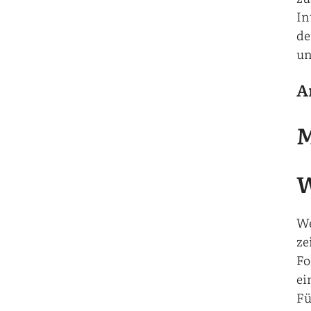
In
de
un
A
M
W
We
ze
Fo
ei
Fü