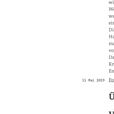
wi
Wo
we
ei
Di
Ha
ma
vo
Da
Kr
En
Fo
11 Mai 2019
Ü
V