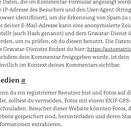
e Daten, die im Kommentar-Formular angezeigt wer
e IP-Adresse des Besuchers und den User-Agent-String
owser identifiziert), um die Erkennung von Spam zu 
s deiner E-Mail-Adresse kann eine anonymisierte Zei
stellt (auch Hash genannt) und dem Gravatar-Dienst
rden, um zu prüfen, ob du diesen benutzt. Die Date
s Gravatar-Dienstes findest du hier:
https://automatti
chdem dein Kommentar freigegeben wurde, ist dein P
fentlich im Kontext deines Kommentars sichtbar.
edien
#
nn du ein registrierter Benutzer bist und Fotos auf d
dst, solltest du vermeiden, Fotos mit einem EXIF-GPS
chzuladen. Besucher dieser Website könnten Fotos, di
bsite gespeichert sind, herunterladen und deren Sta
formationen extrahieren.