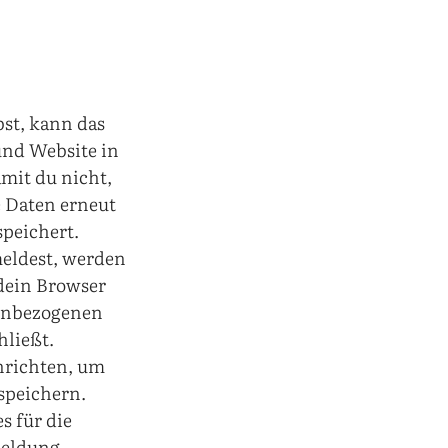
st, kann das
und Website in
amit du nicht,
e Daten erneut
speichert.
meldest, werden
 dein Browser
nenbezogenen
hließt.
nrichten, um
speichern.
s für die
meldung