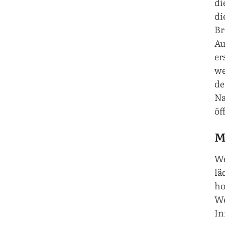
di
di
Br
Au
er
we
de
Na
öf
M
We
lä
ho
We
In