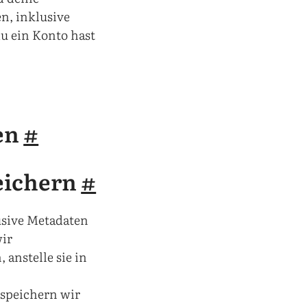
n, inklusive
du ein Konto hast
len
#
peichern
#
usive Metadaten
wir
anstelle sie in
 speichern wir