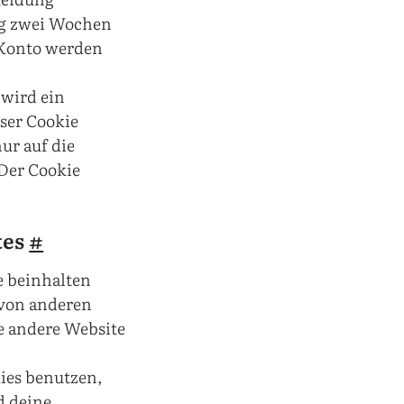
ng zwei Wochen
 Konto werden
 wird ein
eser Cookie
ur auf die
 Der Cookie
tes
#
e beinhalten
e von anderen
ie andere Website
ies benutzen,
d deine