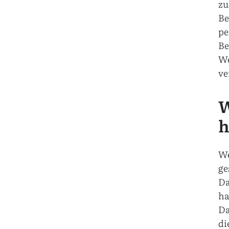
zu
Be
pe
Be
We
ve
W
h
We
ge
Da
ha
Da
di