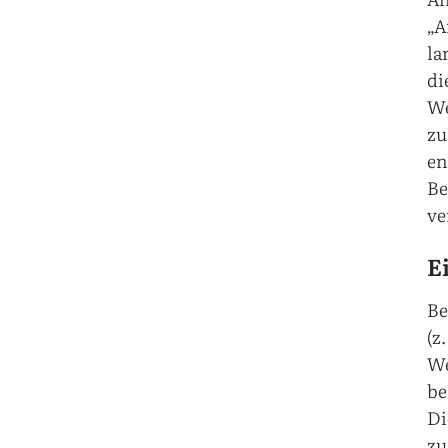
„A
la
di
We
zu
en
Be
ve
E
Be
(z
We
be
Di
zu