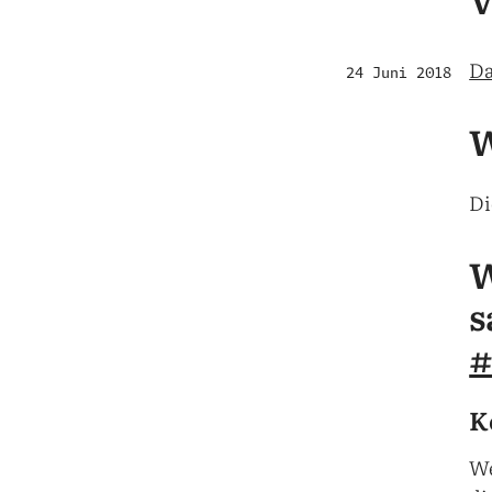
Da
24 Juni 2018
W
Di
W
s
K
We